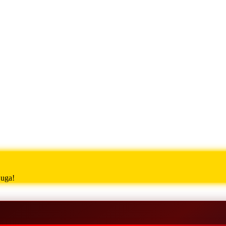
 kecantikan angka 4D dengan sistem checkout paling banyak di Ind
dahan bermain Anda.
ern. Oleh karena itu, Rajabet123 dirancang dengan antarmuka yang
 dapat mengikuti perkembangan hasil angka harian secara real-time kap
dilengkapi dengan sistem transaksi yang super praktis. Tidak perlu l
n, dan terpercaya bersama kami.
juga!