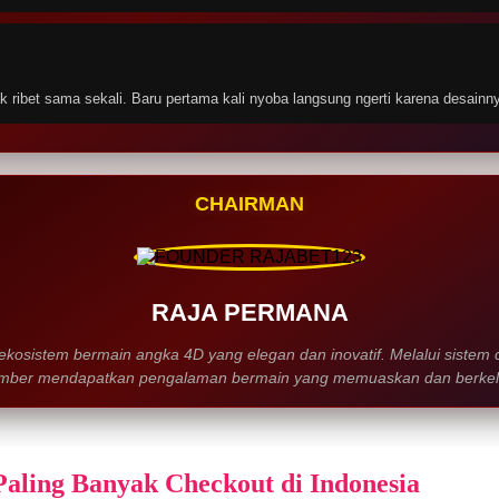
ribet sama sekali. Baru pertama kali nyoba langsung ngerti karena desainnya
CHAIRMAN
RAJA PERMANA
osistem bermain angka 4D yang elegan dan inovatif. Melalui sistem c
ber mendapatkan pengalaman bermain yang memuaskan dan berkel
Paling Banyak Checkout di Indonesia