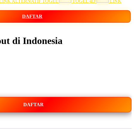
LINK ALTERNATIF TOGEL
TOGEL 4D
LINK
DAFTAR
ut di Indonesia
DAFTAR