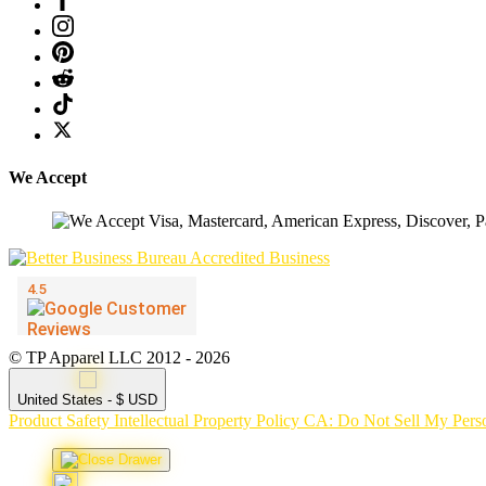
We Accept
© TP Apparel LLC 2012 - 2026
United States - $ USD
Product Safety
Intellectual Property Policy
CA: Do Not Sell My Perso