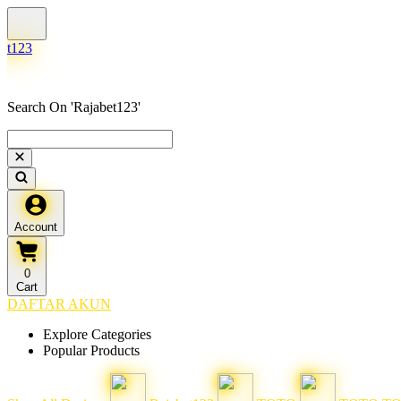
Search On 'Rajabet123'
Account
0
Cart
DAFTAR AKUN
Explore Categories
Popular Products