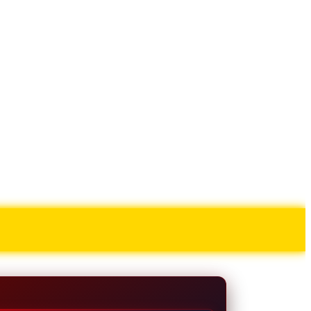
onesia. Kami menghadirkan antarmuka modern yang memanjakan mata,
 sangat elegan dan ringan. Baik Anda menggunakan desktop maupun
an saja dan di mana saja.
agi menunggu lama; setiap checkout angka favorit Anda akan diproses