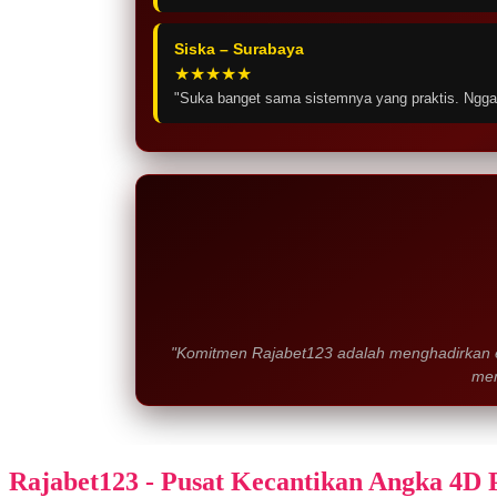
Siska – Surabaya
★★★★★
"Suka banget sama sistemnya yang praktis. Nggak 
"Komitmen Rajabet123 adalah menghadirkan ek
mem
Rajabet123 - Pusat Kecantikan Angka 4D 