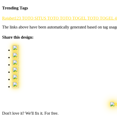
Trending Tags
Rajabet123
TOTO
SITUS TOTO
TOTO TOGEL
TOTO TOGEL 
The links above have been automatically generated based on tag usage
Share this design:
Don't love it? We'll fix it. For free.