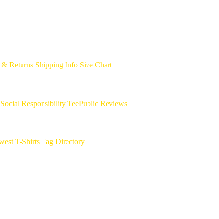
 & Returns
Shipping Info
Size Chart
t
Social Responsibility
TeePublic Reviews
west T-Shirts
Tag Directory