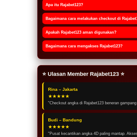
Apa itu Rajabet123?
Bagaimana cara melakukan checkout di Rajabet
Apakah Rajabet123 aman digunakan?
Bagaimana cara mengakses Rajabet123?
⭐ Ulasan Member Rajabet123 ⭐
Rina – Jakarta
★★★★★
"Checkout angka di Rajabet123 beneran gampang
Budi – Bandung
★★★★★
"Pusat kecantikan angka 4D paling mantap. Aksesn